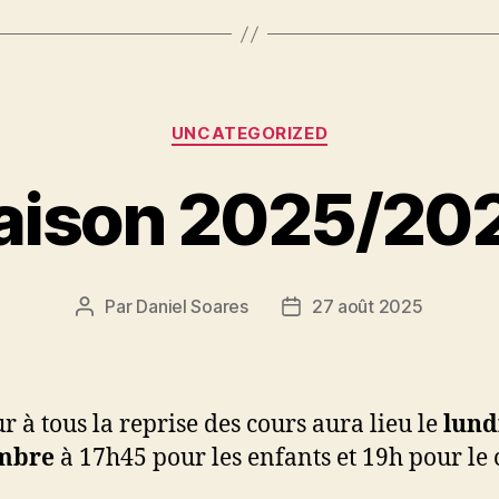
Catégories
UNCATEGORIZED
aison 2025/20
Par
Daniel Soares
27 août 2025
Auteur
Date
de
de
l’article
l’article
r à tous la reprise des cours aura lieu le
lund
mbre
à 17h45 pour les enfants et 19h pour le 