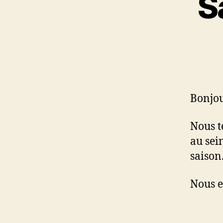
S
Bonjou
Nous t
au sei
saison
Nous e