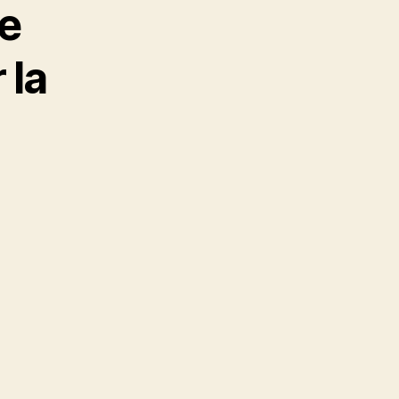
se
 la