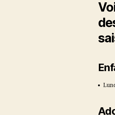
Voi
de
sa
Enf
Lun
Ado