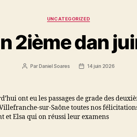
Catégories
UNCATEGORIZED
 2ième dan ju
Par
Daniel Soares
14 juin 2026
Auteur
Date
de
de
l’article
l’article
d’hui ont eu les passages de grade des deuxi
Villefranche-sur-Saône toutes nos félicitation
t et Elsa qui on réussi leur examens