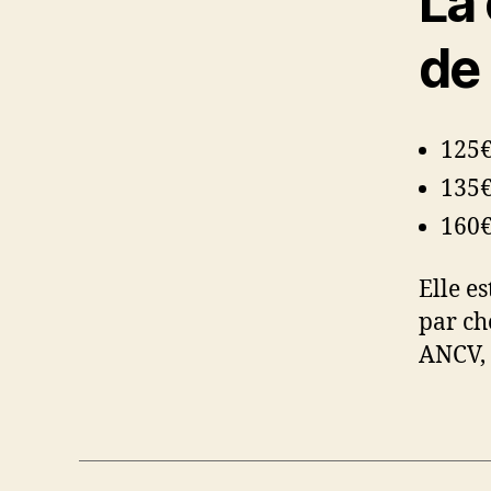
La 
de 
125€
135€
160€
Elle e
par ch
ANCV, 