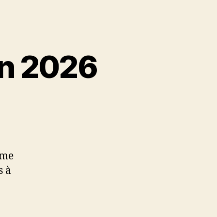
in 2026
ème
s à