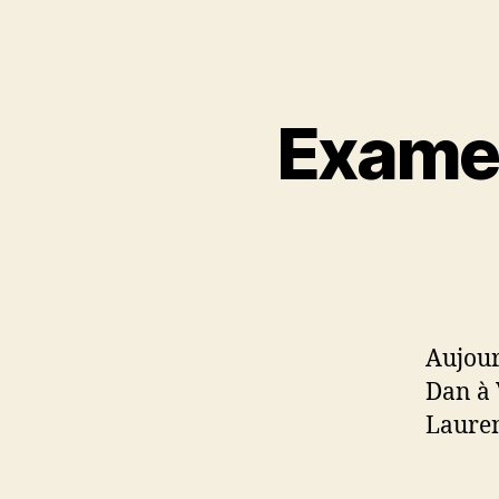
Examen
Aujour
Dan à 
Lauren