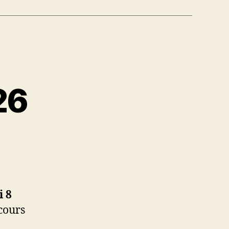
26
i 8
cours