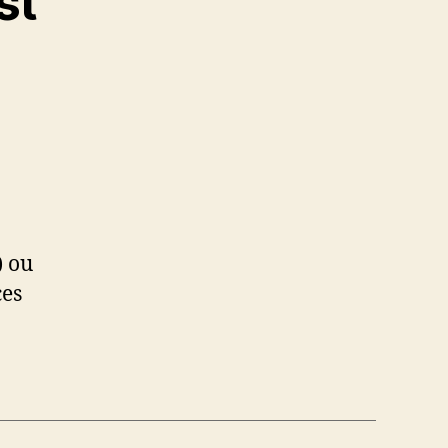
st
) ou
ces