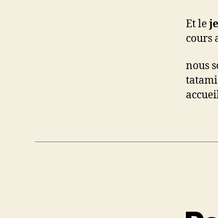
Et le
j
cours 
nous s
tatami
accueil