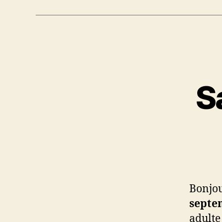
S
Bonjou
septe
adulte