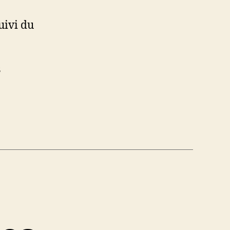
uivi du
s