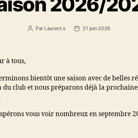
aison 2026/20
Par
Laurent.s
21 juin 2026
Auteur
Date
de
de
l’article
l’article
r à tous,
erminons bientôt une saison avec de belles ré
n du club et nous préparons déjà la prochaine
.
spérons vous voir nombreux en septembre 2