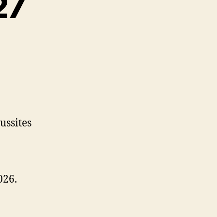
27
ussites
026.