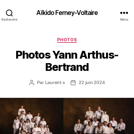
Aïkido Ferney-Voltaire
Recherche
Menu
Catégories
PHOTOS
Photos Yann Arthus-
Bertrand
Par
Laurent.s
22 juin 2024
Auteur
Date
de
de
l’article
l’article